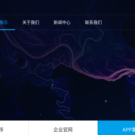
展示
关于我们
新闻中心
联系我们
序
企业官网
APP