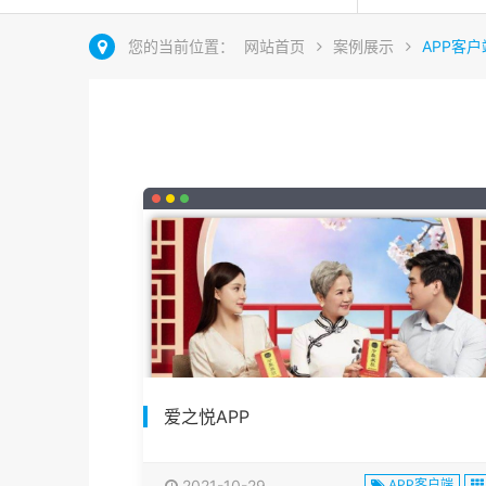
您的当前位置：
网站首页
案例展示
APP客户
爱之悦APP
2021-10-29
APP客户端