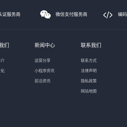
认证服务商
微信支付服务商
编
我们
新闻中心
联系我们
简介
运营分享
联系方式
文化
小程序资讯
法律声明
前沿资讯
隐私政策
网站地图