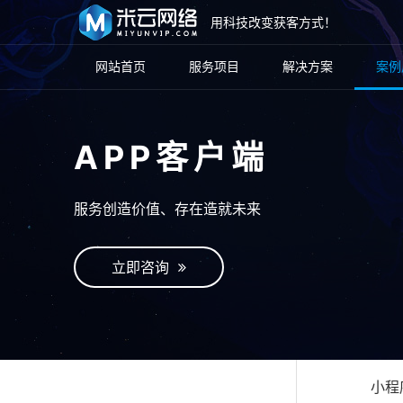
用科技改变获客方式！
网站首页
服务项目
解决方案
案例
APP客户端
服务创造价值、存在造就未来
立即咨询
小程