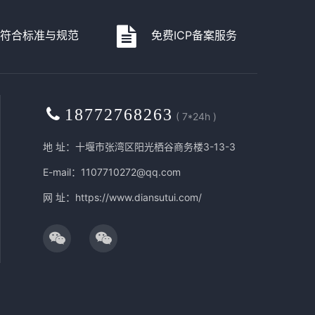
码符合标准与规范
免费ICP备案服务
18772768263
( 7*24h )
地 址：十堰市张湾区阳光栖谷商务楼3-13-3
E-mail：1107710272@qq.com
网 址：
https://www.diansutui.com/