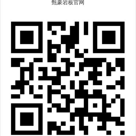
甄豪岩板官网