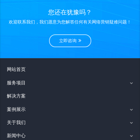
您还在犹豫吗？
欢迎联系我们，我们愿意为您解答任何有关网络营销疑难问题！
立即咨询
网站首页
服务项目
解决方案
案例展示
关于我们
新闻中心